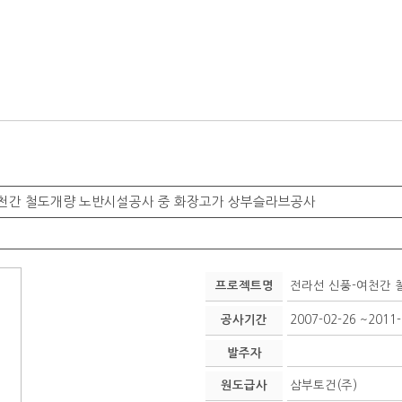
여천간 철도개량 노반시설공사 중 화장고가 상부슬라브공사
프로젝트명
전라선 신풍-여천간 
공사기간
2007-02-26 ~2011-
발주자
원도급사
삼부토건(주)