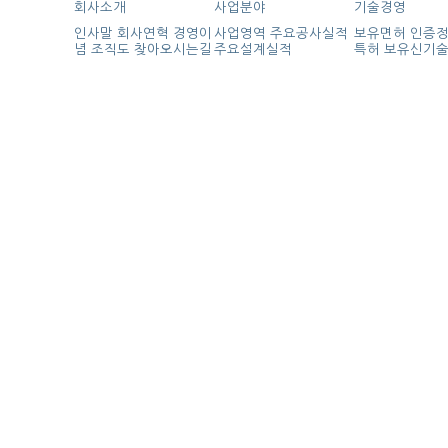
회사소개
사업분야
기술경영
인사말
회사연혁
경영이
사업영역
주요공사실적
보유면허
인증
념
조직도
찾아오시는길
주요설계실적
특허
보유신기