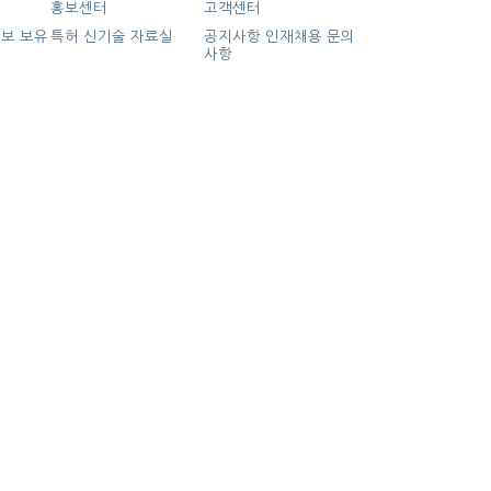
홍보센터
고객센터
정보
보유
특허
신기술
자료실
공지사항
인재채용
문의
술
사항