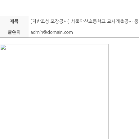
[지반조성.포장공사] 서울안산초등학교 교사개출공사 중
제목
admin@domain.com
글쓴이