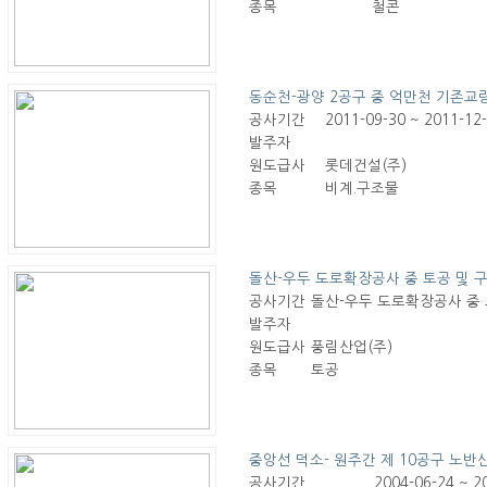
종목
철콘
동순천-광양 2공구 중 억만천 기존교
공사기간
2011-09-30 ~ 2011-12
발주자
원도급사
롯데건설(주)
종목
비계.구조물
돌산-우두 도로확장공사 중 토공 및 
공사기간
돌산-우두 도로확장공사 중
발주자
원도급사
풍림산업(주)
종목
토공
중앙선 덕소- 원주간 제 10공구 노반
공사기간
2004-06-24 ~ 2