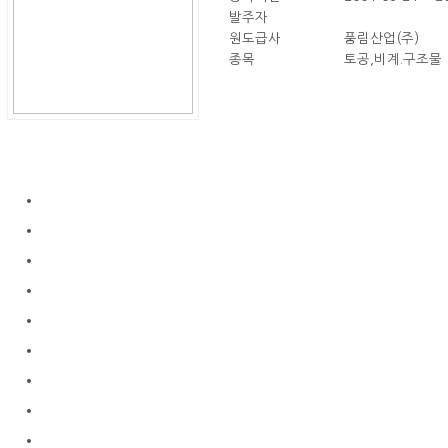
발주자
원도급사
풍림산업(주)
종목
토공,비계.구조물